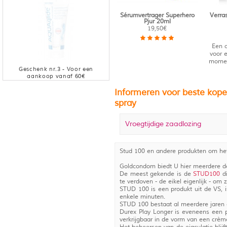
Sérumvertrager Superhero
Verra
Pjur 20ml
19,50€
Een 
voor
moment
Geschenk nr.
3
- Voor een
aankoop vanaf
60
€
Informeren voor beste kope
spray
Vroegtijdige zaadlozing
Stud 100 en andere produkten om het 
Goldcondom biedt U hier meerdere del
De meest gekende is de
STUD100
di
te verdoven - de eikel eigenlijk - om 
STUD 100 is een produkt uit de VS, is
enkele minuten.
STUD 100 bestaat al meerdere jaren e
Durex Play Longer is eveneens een p
verkrijgbaar in de vorm van een crème