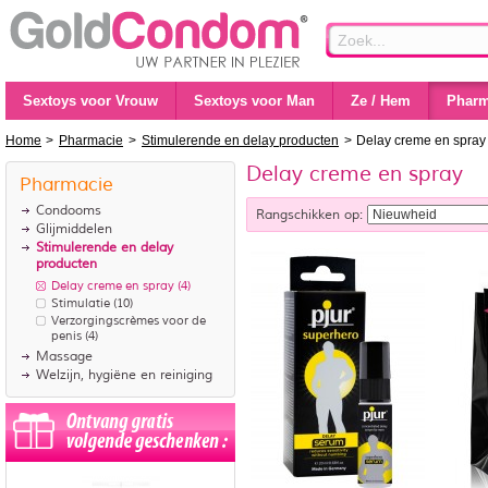
Sextoys voor Vrouw
Sextoys voor Man
Ze / Hem
Pharm
Home
>
Pharmacie
>
Stimulerende en delay producten
>
Delay creme en spray
Delay creme en spray
Pharmacie
Condooms
Rangschikken op:
Glijmiddelen
Stimulerende en delay
producten
Delay creme en spray
(4)
Stimulatie
(10)
Verzorgingscrèmes voor de
penis
(4)
Massage
Welzijn, hygiëne en reiniging