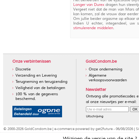
Het beheersen van de ejaculatie blij
Longer van Durex
dragen hun steentje
Vergeet niet dat de man van Mars a
kan komen, zal de vrouw daar eerder
Om jullie beider orgasme op elkaar 
Indien U echter, integendeel, uw
stimulerende middelen
.
Onze verbintenissen
GoldCondom.be
Discretie
Onze onderneming
Verzending en Levering
Algemene
verkoopsvoorwaarden
Terugneming en terugzending
Veiligheid van de betalingen
Newsletter
100 % van de gegevens
Ontvang alle promotiecodes e
beschermd.
al onze nieuwtjes per e-mail:
Uitschrijving
© 2000-2026 GoldCondom.be | e-commerce powered by get2future - 06/08/2026 |
S
Wijzigen de versie van de site ?